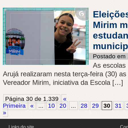
Eleiçõe
Mirim m
estudan
municip
Postado em 
As escolas 
Arujá realizaram nesta terça-feira (30) a
Vereador Mirim, iniciativa da Escola […]
Página 30 de 1.339
«
Primeira
«
...
10
20
...
28
29
30
31
»
Links do site
Con