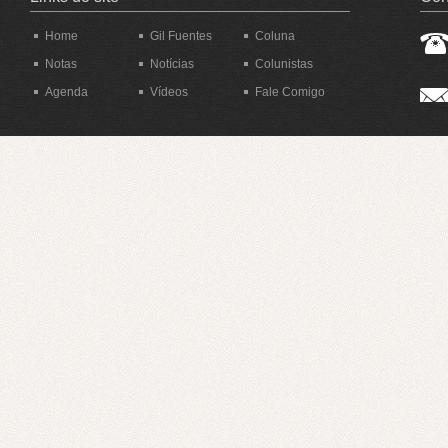
Home
Gil Fuentes
Coluna
Notas
Notícias
Colunistas
Agenda
Vídeos
Fale Comigo