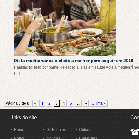
Dieta mediterrânea é eleita a melhor para seguir em 2019
Ranking foi feito por painel de especialistas em saúde Adieta mediterrân
[…]
Página 3 de 8
«
1
2
3
4
5
...
»
Última »
Links do site
Con
Home
Gil Fuentes
Coluna
Notas
Notícias
Colunistas