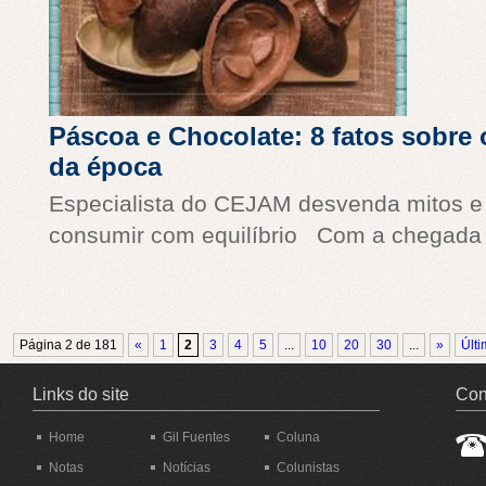
Páscoa e Chocolate: 8 fatos sobre
da época
Especialista do CEJAM desvenda mitos e
consumir com equilíbrio Com a chegada 
Página 2 de 181
«
1
2
3
4
5
...
10
20
30
...
»
Últi
Links do site
Con
Home
Gil Fuentes
Coluna
Notas
Notícias
Colunistas