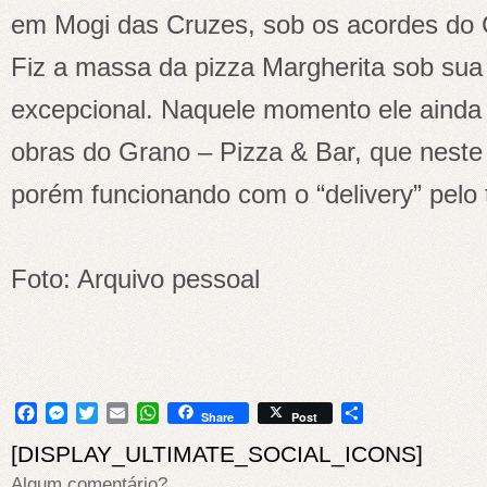
em Mogi das Cruzes, sob os acordes do
Fiz a massa da pizza Margherita sob sua 
excepcional. Naquele momento ele ainda 
obras do Grano – Pizza & Bar, que nest
porém funcionando com o “delivery” pelo 
Foto: Arquivo pessoal
Facebook
Messenger
Twitter
Email
WhatsApp
Share
Share
Post
[DISPLAY_ULTIMATE_SOCIAL_ICONS]
Algum comentário?