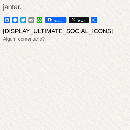
jantar.
Facebook
Messenger
Twitter
Email
WhatsApp
Share
Share
Post
[DISPLAY_ULTIMATE_SOCIAL_ICONS]
Algum comentário?